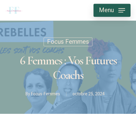
Skip
Menu
to
main
content
Focus Femmes
6 Femmes : Vos Futures
Coachs
By
Focus-Femmes
octobre 25, 2024