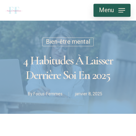
Skip
Menu
to
main
content
Bien-être mental
4 Habitudes À Laisser
Derrière Soi En 2025
By
Focus-Femmes
janvier 8, 2025