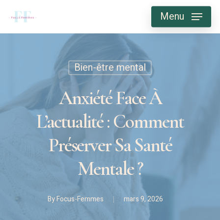
Skip
Menu
to
main
content
Bien-être mental
Anxiété Face À
L’actualité : Comment
Préserver Sa Santé
Mentale ?
By
Focus-Femmes
mars 9, 2026