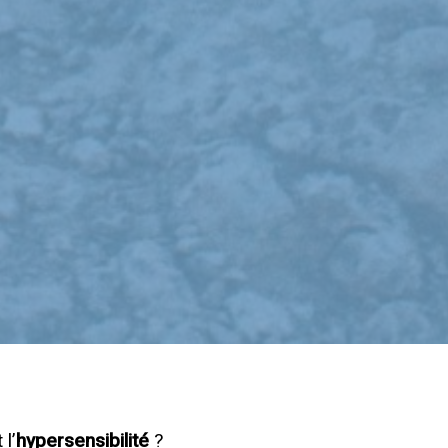
l’
hypersensibilité
?